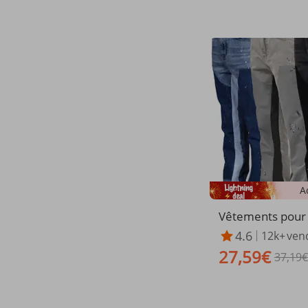
A
Vêtements pou
24 salopettes d
4.6
12k+
ven
nte chaude patch
27,59€
e denim pantalo
37,19€
superposés