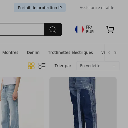
Portail de protection IP
Assistance et aide
FR/
EUR
Montres
Denim
Trottinettes électriques
vélos électri
Trier par
En vedette