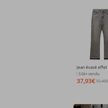
Jean évasé effet
homme – Denim C
3.6k+
vendu
ris vintage avec o
37,93€
55,46€
oché, bas pattes
t High Street