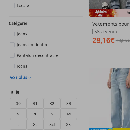
Locale
A
Vêtements pou
Catégorie
Jeans grande tai
58k+
vendu
Jeans
mmes en automn
28,16€
48,89€
ons pour homme
Jeans en denim
taille Pantalons 
oits pour gros ga
Pantalon décontracté
ns à taille élast
e large
Jeans
Voir plus
Taille
30
31
32
33
34
36
S
M
L
XL
Xxl
2xl