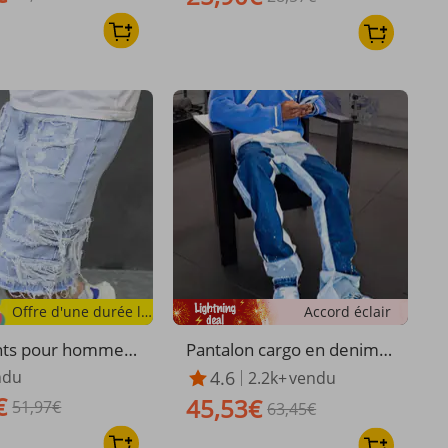
haute lumière, tendance,
décontracté
Offre d'une durée limitée
Accord éclair
ts pour hommes,
Pantalon cargo en denim p
s décontractés en
our homme, style europé
ndu
4.6
2.2k+
vendu
im, jambes courte
en et américain, vêtement
€
45,53€
51,97€
 tendance personn
de travail tendance, pantal
63,45€
on évasé à empiècements