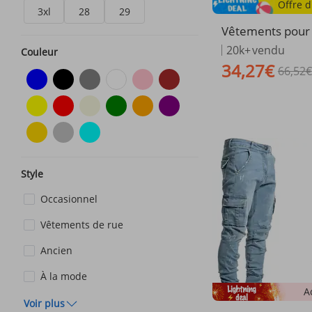
3xl
28
29
Vêtements pou
nouveautés été 
20k+
vendu
Couleur
talon évasé en 
34,27€
66,52€
vé simple et ba
icain
Style
Occasionnel
Vêtements de rue
Ancien
À la mode
A
Voir plus