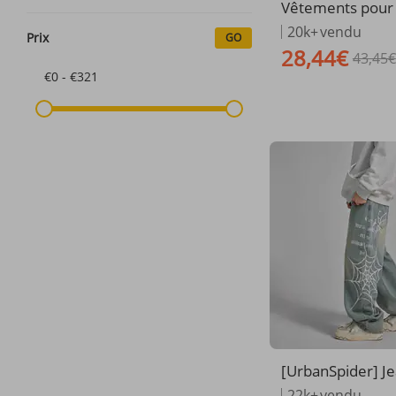
Vêtements pou
2025 : nouvelles
20k+
vendu
Prix
GO
etits pieds, jeans
28,44€
43,45€
mplacement de 
€0 - €321
on pour homme
[UrbanSpider] Je
our homme – Imp
22k+
vendu