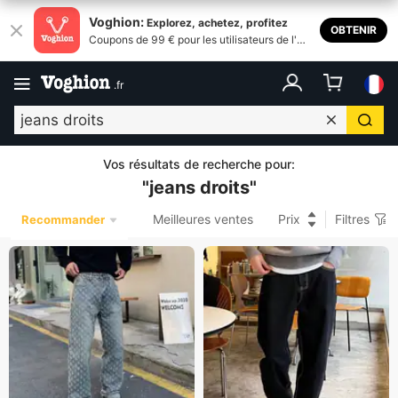
Voghion:
Explorez, achetez, profitez
OBTENIR
Coupons de 99 € pour les utilisateurs de l'ap
plication
.
fr
Vos résultats de recherche pour
:
"
jeans droits
"
Meilleures ventes
Prix
Filtres
Recommander