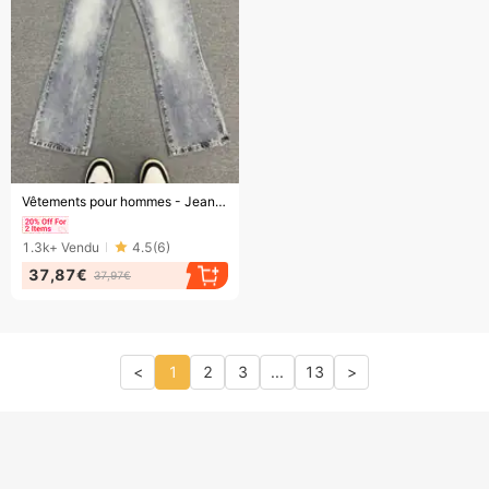
Bientôt la fin !
Vêtements pour hommes - Jeans tendance streetwear rétro délavés noirs et gris avec patchs, style hip-hop, coupe slim élastique
1.3k+
Vendu
4.5
(
6
)
37,87€
37,97€
<
1
2
3
...
13
>