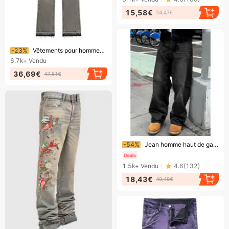
15,58€
24,47€
Bientôt la fin !
-23%
Vêtements pour hommes Smoky Gray Tassel 507 Retro Cement Grey Pantalon Cleanfit Jeans
6.7k+
Vendu
36,69€
47,51€
Bientôt la fin !
-54%
Jean homme haut de gamme tendance, coupe droite, style décontracté, délavé, couleur unie, coupe ample
1.5k+
Vendu
4.6
(
132
)
18,43€
40,48€