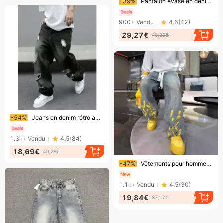
-39%
Pantalon évasé en denim délavé vintage - Jean bootcut taille haute rétro pour homme et femme, détails usés, bleu classique (S-XXXL)
900+
Vendu
4.6
(
42
)
29,27€
48,29€
Bientôt la fin !
-54%
Jeans en denim rétro américain pour hommes, coupe ample et décontractée, jambes droites et larges.
1.3k+
Vendu
4.5
(
84
)
18,69€
40,28€
Bientôt la fin !
-47%
Vêtements pour hommes Jeans peints à la main Impression jet d'encre Mode All Match Délavé Délavé Pantalon droit
1.1k+
Vendu
4.5
(
30
)
19,84€
37,17€