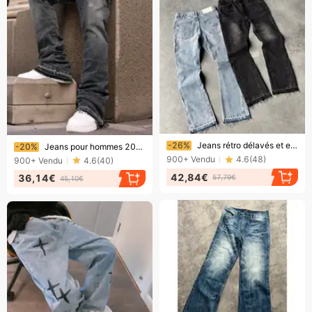
Bientôt la fin !
Bientôt la fin !
-26%
Jeans rétro délavés et effilochés pour hommes et femmes, style hip-hop décontracté, coupe ample et évasée.
-20%
Jeans pour hommes 2026 Style américain printemps/été 2026 Jean à effet usé, jambes larges et évasées
900+
Vendu
4.6
(
48
)
900+
Vendu
4.6
(
40
)
42,84€
36,14€
57,79€
45,10€