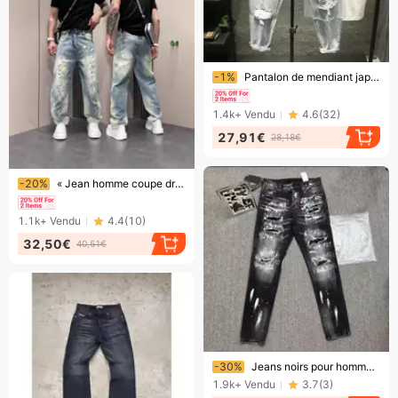
Bientôt la fin !
-1%
Pantalon de mendiant japonais ample et déchiré, délavé et délavé, tendance, neuf points, pour homme
1.4k+
Vendu
4.6
(
32
)
27,91€
28,18€
Bientôt la fin !
-20%
« Jean homme coupe droite délavé – Denim bleu vintage avec détails déchirés, style tendance Instagram (Tailles M-XXXL) »
1.1k+
Vendu
4.4
(
10
)
32,50€
40,51€
Bientôt la fin !
-30%
Jeans noirs pour homme, coupe slim élastique, jeans déchirés tendance
1.9k+
Vendu
3.7
(
3
)