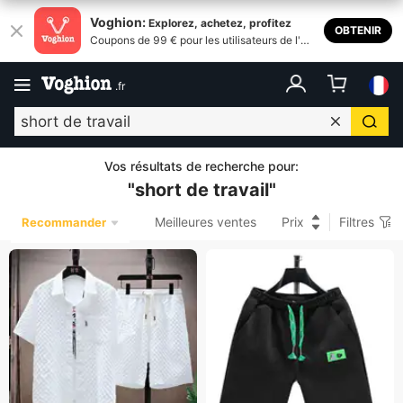
Voghion:
Explorez, achetez, profitez
OBTENIR
Coupons de 99 € pour les utilisateurs de l'ap
plication
.
fr
Vos résultats de recherche pour
:
"
short de travail
"
Meilleures ventes
Prix
Filtres
Recommander