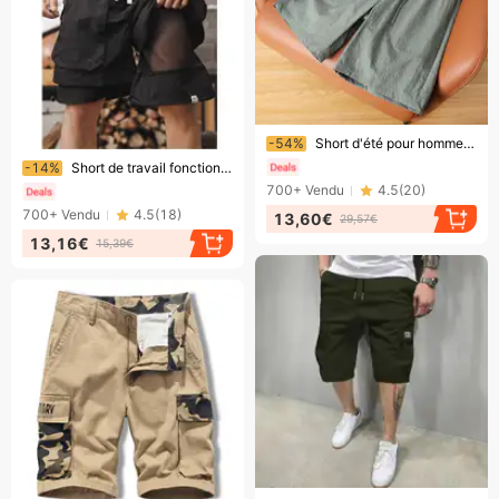
Bientôt la fin !
-54%
Short d'été pour homme en seersucker texturé, taille élastique, confortable, respirant et frais, longueur mi-longue, style japonais
Bientôt la fin !
-14%
Short de travail fonctionnel en soie glacée à séchage rapide pour homme, pantalon d'été fin, ample et droit, tendance, couleur unie, mi-long
700+
Vendu
4.5
(
20
)
700+
Vendu
4.5
(
18
)
13,60€
29,57€
13,16€
15,39€