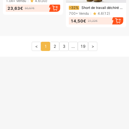
1.0k+
Vendu
4.6
(
30
)
Bientôt la fin !
-32%
Short de travail déchiré style camouflage rétro pour homme et femme, ample, style rétro, jambes larges, pour l'été
23,63€
50,57€
700+
Vendu
4.6
(
12
)
14,50€
21,22€
<
1
2
3
...
19
>