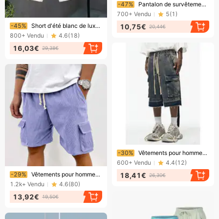
Bientôt la fin !
-47%
Pantalon de survêtement brodé pour homme, coupe droite, taille S, doublure polaire 220 g, style urbain. Nouveauté : vente en gros transfrontalière en dropshipping.
700+
Vendu
5
(
1
)
Bientôt la fin !
-45%
Short d'été blanc de luxe pour homme, style tendance et décontracté, pantalon de plage cinq-points
10,75€
20,44€
800+
Vendu
4.6
(
18
)
16,03€
29,38€
Bientôt la fin !
-30%
Vêtements pour hommes High Street, fermeture éclair, bords bruts, poches latérales, short de travail, ruban délavé, short en jean ample pour hommes
600+
Vendu
4.4
(
12
)
Bientôt la fin !
-29%
Vêtements pour hommes, nouveaux shorts décontractés, pantalons de plage hawaïens à imprimé cocotier
18,41€
26,30€
1.2k+
Vendu
4.6
(
80
)
13,92€
19,50€