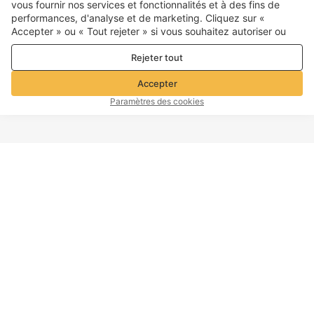
vous fournir nos services et fonctionnalités et à des fins de
performances, d'analyse et de marketing. Cliquez sur «
Accepter » ou « Tout rejeter » si vous souhaitez autoriser ou
refuser tout. cookies à des fins de performance, d’analyse et
Rejeter tout
de marketing. Pour plus de détails, consultez notre
Politique de
confidentialité et de cookies
Accepter
Paramètres des cookies
HAUT DE PAGE
Information d'entreprise
Service Clients
À propos de Voghion
Contactez-nous
Programme d'affiliation
Politique d'expédition
Voghion
Politique de retour
Voghion Bolg