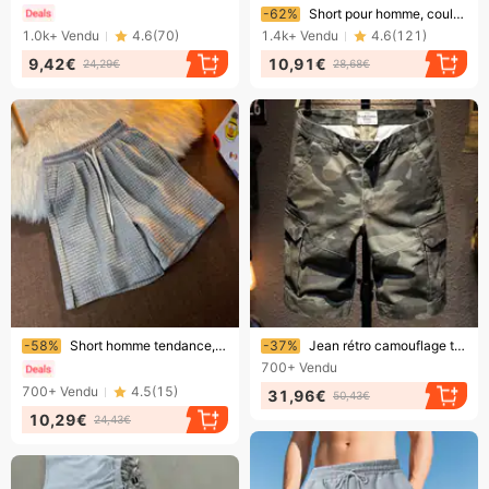
Bientôt la fin !
-62%
Short pour homme, couleur unie, simple, élastique, cordon de serrage, lin, coton, plage, loisirs, ample, cinq points
1.0k+
Vendu
4.6
(
70
)
1.4k+
Vendu
4.6
(
121
)
9,42€
10,91€
24,29€
28,68€
Bientôt la fin !
Bientôt la fin !
-58%
Short homme tendance, coupe droite, coloris uni, noir et gris, en coton et polyester, taille mi-haute avec cordon de serrage.
-37%
Jean rétro camouflage tendance, pantalon cinq-quarts décontracté pour homme, coupe ample
700+
Vendu
700+
Vendu
4.5
(
15
)
31,96€
50,43€
10,29€
24,43€