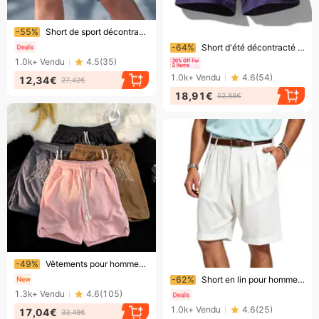
Bientôt la fin !
-55%
Short de sport décontracté pour homme, style américain, été, polyvalent, grande taille, ample, à carreaux ananas à cinq pointes
Bientôt la fin !
-64%
Short d'été décontracté et respirant pour homme, coupe ample, style tendance, de qualité et polyvalent, couleur unie, 12,7 cm (5 pouces).
1.0k+
Vendu
4.5
(
35
)
1.0k+
Vendu
4.6
(
54
)
12,34€
27,42€
18,91€
52,88€
Bientôt la fin !
-49%
Vêtements pour hommes Shorts amples d'été Shorts de basket-ball surdimensionnés
Bientôt la fin !
-62%
Short en lin pour homme, style rétro, coupe droite, respirant, idéal pour l'été et les vacances. Longueur mi-longue, polyvalent.
1.3k+
Vendu
4.6
(
105
)
1.0k+
Vendu
4.6
(
25
)
17,04€
33,48€