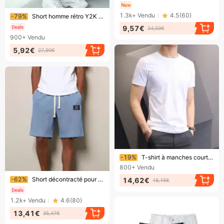
Bientôt la fin !
1.3k+
Vendu
4.5
(
60
)
-79%
Short homme rétro Y2K street hip-hop décontracté, coupe ample, couleur unie, taille élastique mi-haute, noir, été/automne - a2
9,57€
24,59€
900+
Vendu
5,92€
27,90€
Bientôt la fin !
-19%
T-shirt à manches courtes blanc pur pour homme, idéal pour le travail en été, les loisirs, le fitness, les loisirs, les loisirs, etc.
800+
Vendu
Bientôt la fin !
-62%
Short décontracté pour homme, nouveauté été, texture gaufrée simple, logo brodé, couleur unie, style américain
14,62€
18,15€
1.2k+
Vendu
4.6
(
80
)
13,41€
35,47€