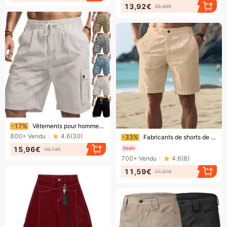
13,92€
36,89€
Bientôt la fin !
-17%
Vêtements pour hommes, vêtements de travail tactiques, été, shorts de plage décontractés en lin et bambou pour hommes
Bientôt la fin !
800+
Vendu
4.6
(
30
)
-33%
Fabricants de shorts de plage pour hommes, couleur unie, en coton et lin, décontractés
15,96€
19,14€
700+
Vendu
4.6
(
8
)
11,59€
17,31€