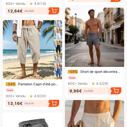
900+
Vendu
4.6
(
19
)
12,64€
30,68€
Bientôt la fin !
-59%
Short de sport décontracté pour homme, séchage rapide, fin et ample, respirant, idéal pour le fitness et la course en extérieur.
Bientôt la fin !
800+
Vendu
4.5
(
28
)
-54%
Pantalon Capri d'été pour homme, coupe ample et décontractée, style hawaïen, short Capri de plage.
9,96€
24,56€
900+
Vendu
4.6
(
30
)
13,16€
28,51€