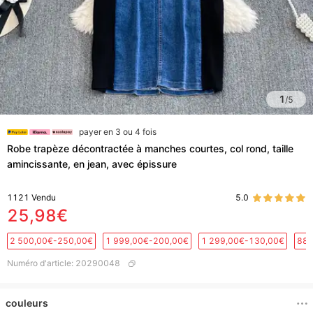
1
/
5
payer en 3 ou 4 fois
Robe trapèze décontractée à manches courtes, col rond, taille
amincissante, en jean, avec épissure
1121
Vendu
5.0
25,98€
2 500,00€-250,00€
1 999,00€-200,00€
1 299,00€-130,00€
889
Numéro d'article
:
20290048
couleurs