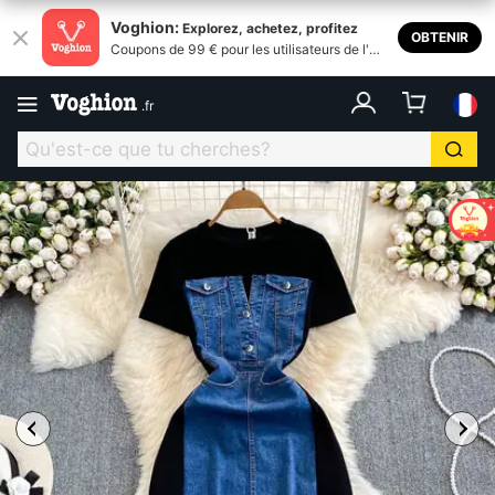
Voghion:
Explorez, achetez, profitez
OBTENIR
Coupons de 99 € pour les utilisateurs de l'ap
plication
.
fr