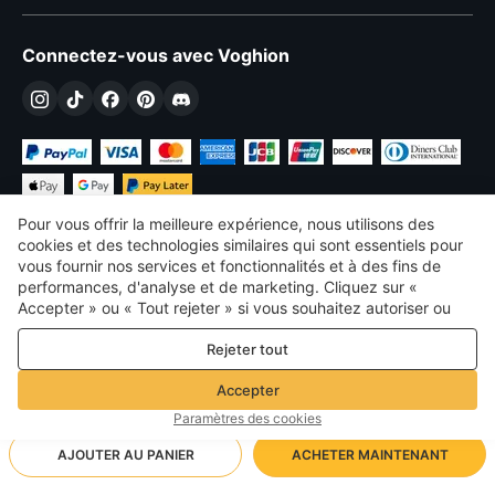
Connectez-vous avec Voghion
Pour vous offrir la meilleure expérience, nous utilisons des
cookies et des technologies similaires qui sont essentiels pour
vous fournir nos services et fonctionnalités et à des fins de
performances, d'analyse et de marketing. Cliquez sur «
€
EUR
France
Accepter » ou « Tout rejeter » si vous souhaitez autoriser ou
refuser tout. cookies à des fins de performance, d’analyse et
©
2026
Voghion
Rejeter tout
de marketing. Pour plus de détails, consultez notre
Politique de
termes et conditions
confidentialité et de cookies
Politique de confidentialité et de cookies
Accepter
Règles communautaires
Paramètres des cookies
AJOUTER AU PANIER
ACHETER MAINTENANT