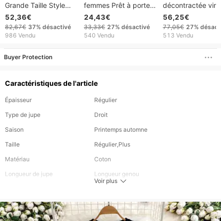
Grande Taille Style
femmes Prêt à porter
décontractée vin
Hong Kong, épaules
vêtements pour
à col en U tendan
52,36€
24,43€
56,25€
dénudées, coupe été,
femmes mode
82,67€
37%
désactivé
33,33€
27%
désactivé
77,05€
27%
désact
effet amincissant, col
irrégulière ample veste
986 Vendu
540 Vendu
513 Vendu
rabattu long
en jean polyvalente
Buyer Protection
Caractéristiques de l'article
Épaisseur
Régulier
Type de jupe
Droit
Saison
Printemps automne
Taille
Régulier,Plus
Matériau
Coton
Longueur de jupe
Longueur genou
Voir plus
Style
Mode décontractée et élégante.
Couleur
Comme une image