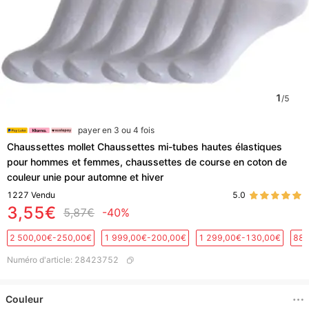
1
/
5
payer en 3 ou 4 fois
Chaussettes mollet Chaussettes mi-tubes hautes élastiques
pour hommes et femmes, chaussettes de course en coton de
couleur unie pour automne et hiver
1227
Vendu
5.0
3,55€
5,87€
-40%
2 500,00€-250,00€
1 999,00€-200,00€
1 299,00€-130,00€
889
Numéro d'article
:
28423752
Couleur