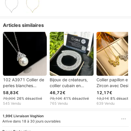
Articles similaires
102 A3971 Collier de
Bijoux de créateurs,
Collier papillon en
perles blanches
collier cubain en
Zircon avec Desi
australiennes Ice
moissanite GRA VVS
mode coréen et
58,83€
46,72€
12,17€
Queen de Mikimoto.
pour hommes et
pendentif incrust
79,90€
26%
désactivé
79,10€
41%
désactivé
13,21€
8%
désacti
Un modèle polyvalent
femmes, bracelet de
diamants, INS
545 Vendu
765 Vendu
639 Vendu
et très prisé, plébiscité
14 mm, chaîne à
tendance individua
par la mode
maillons en argent et
Élégant
1,99€ Livraison Voghion
internationale.
diamants
Arrive dans 18 à 30 jours ouvrables