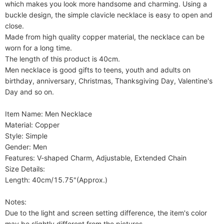
Printemps, Carnaval, Jour de
which makes you look more handsome and charming. Using a 
buckle design, the simple clavicle necklace is easy to open and 
l'Indépendance, Halloween, Jour de la
close.

Terre, Fête des Mères, Saint-Patrick,
Made from high quality copper material, the necklace can be 
Ramadan, Jour de match
worn for a long time.

The length of this product is 40cm. 

Longueur
45cm
Men necklace is good gifts to teens, youth and adults on 
birthday, anniversary, Christmas, Thanksgiving Day, Valentine's 
Day and so on.

Item Name: Men Necklace

Material: Copper

Style: Simple

Gender: Men

Features: V-shaped Charm, Adjustable, Extended Chain

Size Details:

Length: 40cm/15.75"(Approx.)

Notes:

Due to the light and screen setting difference, the item's color 
may be slightly different from the pictures.
