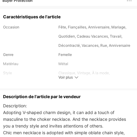
Buyer Protection
Caractéristiques de l'article
Occasion
Fête, Fiançailles, Anniversaire, Mariage,
Quotidien, Cadeau Vacances, Travail,
Décontracté, Vacances, Rue, Anniversaire
Genre
Femelle
Matériau
Métal
Style
Classique, Vintage, À la mode,
Voir plus
Mignon/Romantique, Nationalité, Néo-
gothique, Sport de loisir, Bureau/Carrière,
Description de l'article par le vendeur
Bohême, Simple, Élégant
Description:

Forme\Motif
Lettres/Date/Nombre,Irrégulier,Géométrique
Adopting V-shaped charm design, it can add a touch of 
Festival
masculine to the choker necklace. And the necklace provides 
AUCUN, Pâques, Saint-Valentin, Noël,
you a trendy style and invites attentions of others.

Thanksgiving, Fête des Pères, Fête du
Chic men necklace is adopted with simple oblate chain style, 