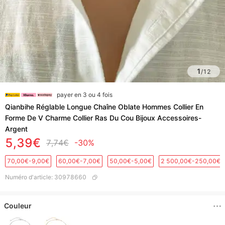
1
/
12
payer en 3 ou 4 fois
Qianbihe Réglable Longue Chaîne Oblate Hommes Collier En
Forme De V Charme Collier Ras Du Cou Bijoux Accessoires-
Argent
5,39€
7,74€
-30%
70,00€-9,00€
60,00€-7,00€
50,00€-5,00€
2 500,00€-250,00€
Numéro d'article
:
30978660
Couleur