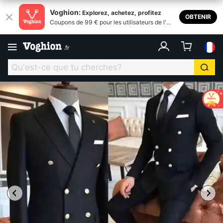
Voghion:
Explorez, achetez, profitez
OBTENIR
Coupons de 99 € pour les utilisateurs de l'ap
plication
.
fr