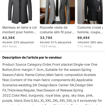
Manteau en laine à col
Nouvelle veste de
Costume croisé p
montant pour homme,
costume slim fit pour
homme, coupe
veste décontractée
homme, collection
ajustée, tenue de
43,36€
33,79€
99,46€
d'âge moyen, nouvelle
2026, idéale pour les
mariage du marié,
55,60€
22%
désactivé
69,35€
51%
désactivé
163,90€
39%
désac
collection automne et
mariages et le
costume élégant 
884 Vendu
1059 Vendu
712 Vendu
hiver
commerce
décontracté pour
international.
maître de cérémo
Description de l'article par le vendeur
Vêtements tendance
de banquet haut 
Product Source Category:Order,Front placket:Single-row One 
pour le marié et le
gamme, idéal pour
Button,Error margin:1-3cm.,Suitable for the season:Spring 
commerce extérieur.
occasions spécial
Season,Fabric Name:Cotton,Main fabric composition:Acetate 
fiber,Content of the main fabric components:80,Applicable 
Scenarios:wedding,Slit Design:Back Center Slit,Design:Slim 
Fit,Thickness:Regular,Year/Season of Release:Spring 
2022,Color:Red, burgundy, royal blue, gray, sky blue, pink, 
purple, black,Size:S,M,L,XL,XXL,3XL,4XL,5XL,Is it exclusively for 