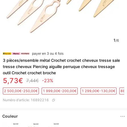
1
/
6
payer en 3 ou 4 fois
3 pièces/ensemble métal Crochet crochet cheveux tresse sale
tresse cheveux Piercing aiguille perruque cheveux tressage
outil Crochet crochet broche
5,73€
7,44€
-23%
2 500,00€-250,00€
1 999,00€-200,00€
1 299,00€-130,00€
889
Numéro d'article
:
16892216
Couleur