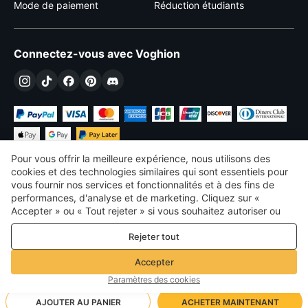
Mode de paiement
Réduction étudiants
Connectez-vous avec Voghion
Pour vous offrir la meilleure expérience, nous utilisons des
cookies et des technologies similaires qui sont essentiels pour
vous fournir nos services et fonctionnalités et à des fins de
performances, d'analyse et de marketing. Cliquez sur «
€
EUR
France
Accepter » ou « Tout rejeter » si vous souhaitez autoriser ou
refuser tout. cookies à des fins de performance, d’analyse et
©
2026
Voghion
Rejeter tout
de marketing. Pour plus de détails, consultez notre
Politique de
termes et conditions
confidentialité et de cookies
Politique de confidentialité et de cookies
Accepter
Règles communautaires
Paramètres des cookies
AJOUTER AU PANIER
ACHETER MAINTENANT