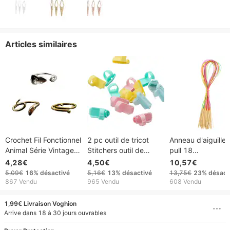
Articles similaires
Crochet Fil Fonctionnel
2 pc outil de tricot
Anneau d'aiguille 
Animal Série Vintage
Stitchers outil de
pull 18
3D Ornement Anneau
couture laine
pièces/ensemble,
4,28€
4,50€
10,57€
Crochet Cheveux Fil
compilateur doigt
Tube de couleur
5,09€
16%
désactivé
5,16€
13%
désactivé
13,75€
23%
désact
Bande Anneau
plastique fil Guides
carbonisé, aiguill
867 Vendu
965 Vendu
608 Vendu
laine de bambou 
Double pointe 8
1,99€ Livraison Voghion
Arrive dans 18 à 30 jours ouvrables