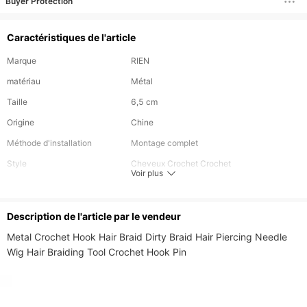
Buyer Protection
Caractéristiques de l'article
Marque
RIEN
matériau
Métal
Taille
6,5 cm
Origine
Chine
Méthode d'installation
Montage complet
Style
Cheveux Crochet Crochet
Voir plus
Technologie
Outil de tricot
Description de l'article par le vendeur
Metal Crochet Hook Hair Braid Dirty Braid Hair Piercing Needle 
Wig Hair Braiding Tool Crochet Hook Pin