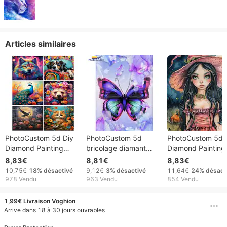
Articles similaires
PhotoCustom 5d Diy
PhotoCustom 5d
PhotoCustom 5d
Diamond Painting
bricolage diamant
Diamond Painting
Animaux Plein Rond
peinture plein
Petite Sorcière R
8,83€
8,81€
8,83€
Diamant Broderie
carré/rond perceuse
Diamant Broderie
10,75€
18%
désactivé
9,12€
3%
désactivé
11,64€
24%
désact
Mosaïque Décoration
diamant broderie beau
Mosaïque Hallow
978 Vendu
963 Vendu
854 Vendu
de La Maison
papillon Animal
Décor À La Maiso
peinture décor
1,99€ Livraison Voghion
Arrive dans 18 à 30 jours ouvrables