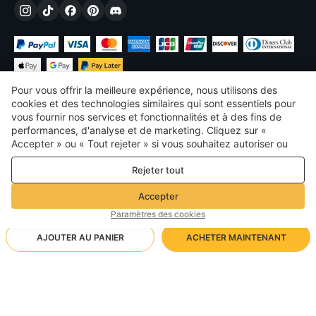
Pour vous offrir la meilleure expérience, nous utilisons des
cookies et des technologies similaires qui sont essentiels pour
vous fournir nos services et fonctionnalités et à des fins de
performances, d'analyse et de marketing. Cliquez sur «
€
EUR
France
Accepter » ou « Tout rejeter » si vous souhaitez autoriser ou
refuser tout. cookies à des fins de performance, d’analyse et
©
2026
Voghion
Rejeter tout
de marketing. Pour plus de détails, consultez notre
Politique de
termes et conditions
confidentialité et de cookies
Politique de confidentialité et de cookies
Accepter
Règles communautaires
Paramètres des cookies
AJOUTER AU PANIER
ACHETER MAINTENANT
Méthode d'expédition prise en charge
- Protection de l'acheteur -
8,63€
Achats sans soucis
1,99€ via Livraison standard gratuite sur les commandes