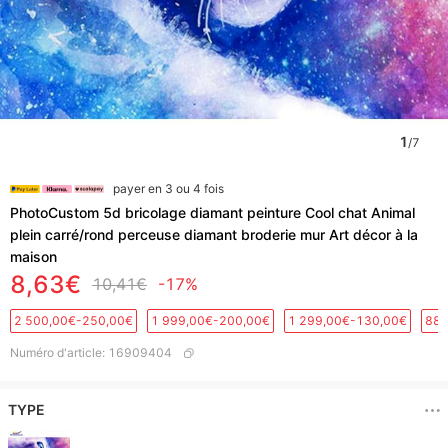
1
/
7
payer en 3 ou 4 fois
PhotoCustom 5d bricolage diamant peinture Cool chat Animal
plein carré/rond perceuse diamant broderie mur Art décor à la
maison
8,63€
10,41€
-17%
2 500,00€-250,00€
1 999,00€-200,00€
1 299,00€-130,00€
889
Numéro d'article
:
16909404
TYPE