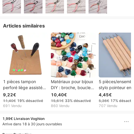
Articles similaires
1 pièces tampon
Matériaux pour bijoux
5 pièces/ensembl
perforé liège assisté
DIY : broche, boucles
stylo pointeur en 
bricolage main cuir
d'oreilles, bracelet,
Double pointe bâ
9,22€
10,40€
4,45€
outil diamant cône
etc., en acrylique
perceuse stylo
11,40€
19%
désactivé
15,61€
33%
désactivé
5,36€
17%
désacti
perforé sans laitier
plastique coloré avec
691 Vendu
860 Vendu
707 Vendu
trou vertical de 14 mm
en forme de cœur.
1,99€ Livraison Voghion
Arrive dans 18 à 30 jours ouvrables