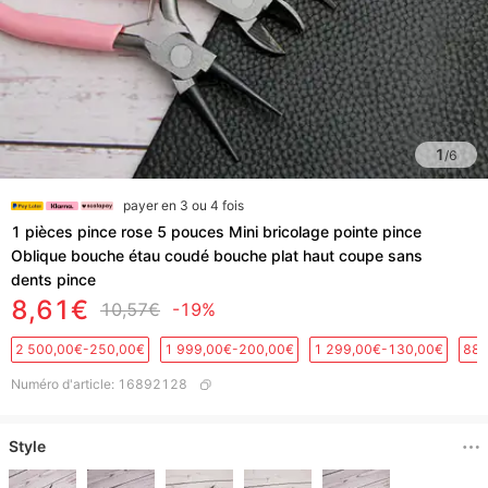
1
/
6
payer en 3 ou 4 fois
1 pièces pince rose 5 pouces Mini bricolage pointe pince
Oblique bouche étau coudé bouche plat haut coupe sans
dents pince
8,61€
10,57€
-19%
2 500,00€-250,00€
1 999,00€-200,00€
1 299,00€-130,00€
889
Numéro d'article
:
16892128
Style