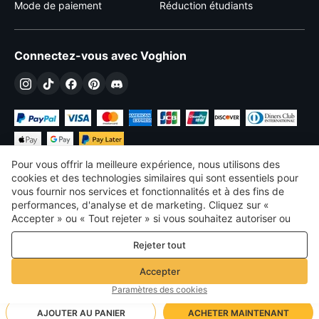
Mode de paiement
Réduction étudiants
Connectez-vous avec Voghion
Pour vous offrir la meilleure expérience, nous utilisons des
cookies et des technologies similaires qui sont essentiels pour
vous fournir nos services et fonctionnalités et à des fins de
performances, d'analyse et de marketing. Cliquez sur «
€
EUR
France
Accepter » ou « Tout rejeter » si vous souhaitez autoriser ou
refuser tout. cookies à des fins de performance, d’analyse et
©
2026
Voghion
Rejeter tout
de marketing. Pour plus de détails, consultez notre
Politique de
termes et conditions
confidentialité et de cookies
Politique de confidentialité et de cookies
Accepter
Règles communautaires
Paramètres des cookies
AJOUTER AU PANIER
ACHETER MAINTENANT