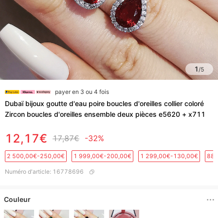
1
/
5
payer en 3 ou 4 fois
Dubaï bijoux goutte d'eau poire boucles d'oreilles collier coloré
Zircon boucles d'oreilles ensemble deux pièces e5620 + x711
12,17€
17,87€
-32%
2 500,00€-250,00€
1 999,00€-200,00€
1 299,00€-130,00€
889
Numéro d'article
:
16778696
Couleur