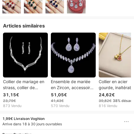
Articles similaires
Collier de mariage en
Ensemble de mariée
Collier en acier
strass, collier de
en Zircon, accessoires
gourde, inaltérabl
mariée, boucles
pour robe de mariée,
avec incrustation
31,15€
51,05€
24,62€
d'oreilles, bijoux de
bijoux de mariage, à la
coquillage, simple
23,79€
41,43€
39,82€
38%
désact
Banquet, ensemble de
mode et élégants
élégant, chaîne
873 Vendu
570 Vendu
816 Vendu
bijoux
clavicule plaquée
vide.
1,99€ Livraison Voghion
Arrive dans 18 à 30 jours ouvrables