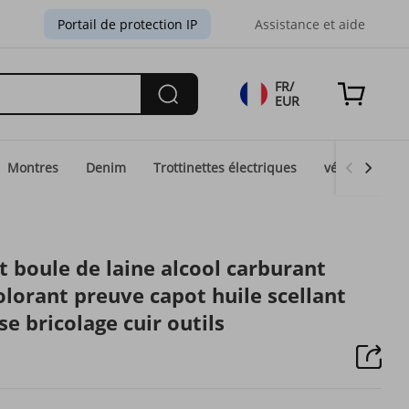
Portail de protection IP
Assistance et aide
FR/
EUR
Montres
Denim
Trottinettes électriques
vélos électri
 boule de laine alcool carburant
olorant preuve capot huile scellant
se bricolage cuir outils