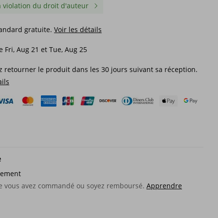
a violation du droit d'auteur
tandard gratuite.
Voir les détails
e Fri, Aug 21 et Tue, Aug 25
 retourner le produit dans les 30 jours suivant sa réception.
ails
e
sement
 1
1 ensemble d'outils en cuir fait
1 pièces en cuir outil s
amant,
à la main en cuir faisant du
grattoir grand 40mm pe
que vous avez commandé ou soyez remboursé.
Apprendre
ait à
cuir ensemble de bricolage
20mm maroquinerie en 
nnage,
faire des outils de sac en cuir
9,71€
4,30€
e à la
10,20€
-4%
désactivé
5,27€
-18%
désactivé