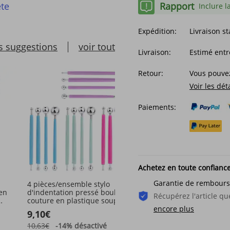
Rapport
te
Inclure l
Expédition:
Livraison s
s suggestions
voir tout
Livraison:
Estimé entr
Retour:
Vous pouvez
Voir les dét
Paiements:
Achetez en toute confianc
Garantie de rembour
4 pièces/ensemble stylo
Outils pour le cuir, 4mm,
en
d'indentation pressé boule de
pièce, en acier blanc, di
Récupérez l'article 
couture en plastique souple
perforateur pour le cuir f
tige en spirale Double tête
la main, outil de poinço
encore plus
9,10€
4,38€
pointillage stylo outil de
bricolage du cuir, coutur
sertissage
main, Art
10,63€
-14%
désactivé
5,65€
-22%
désactivé