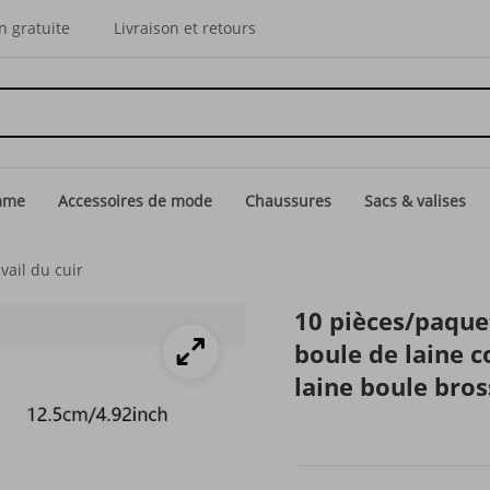
n gratuite
Livraison et retours
mme
Accessoires de mode
Chaussures
Sacs & valises
avail du cuir
10 pièces/paquet
boule de laine c
laine boule bros