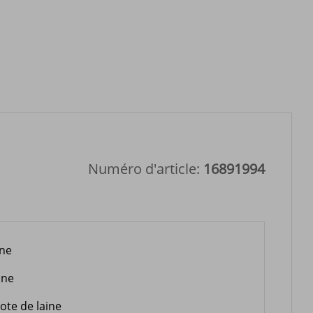
Numéro d'article:
16891994
ine
ine
ote de laine