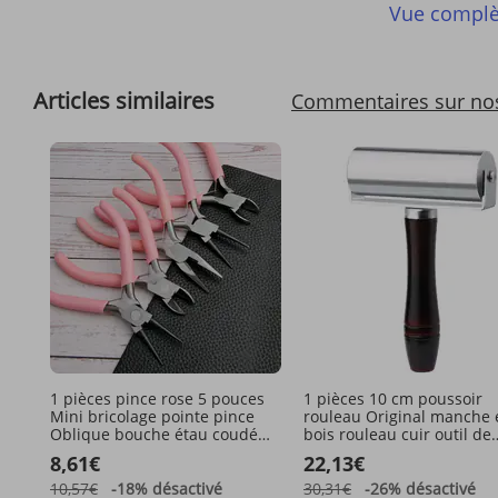
Vue complè
Articles similaires
Commentaires sur no
1 pièces pince rose 5 pouces
1 pièces 10 cm poussoir
Mini bricolage pointe pince
rouleau Original manche 
Oblique bouche étau coudé
bois rouleau cuir outil de
bouche plat haut coupe sans
sertissage cuir outil de
8,61€
22,13€
dents pince
sertissage fer rouleau
10,57€
-18%
désactivé
30,31€
-26%
désactivé