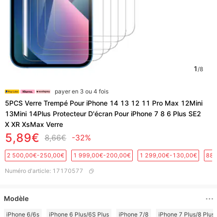
1
/
8
payer en 3 ou 4 fois
5PCS Verre Trempé Pour iPhone 14 13 12 11 Pro Max 12Mini
13Mini 14Plus Protecteur D'écran Pour iPhone 7 8 6 Plus SE2
X XR XsMax Verre
5,89€
8,66€
-32%
2 500,00€-250,00€
1 999,00€-200,00€
1 299,00€-130,00€
889
Numéro d'article
:
17170577
Modèle
iPhone 6/6s
iPhone 6 Plus/6S Plus
iPhone 7/8
iPhone 7 Plus/8 Plus