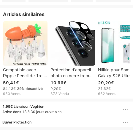
Articles similaires
Compatible avec
Protection d'appareil
Nillkin pour Sams
l'Apple Pencil de 1re et
photo en verre trempé
Galaxy S26 Ultra
2e génération.
pour Samsung Galaxy
Ultra H+PRO AR F
59,41€
10,96€
29,29€
Remplacez la pointe
S25 Edge, S25, S24+,
Compartiment F, 
84,13€
29%
désactivé
9,29€
21,62€
du stylet par un tube à
S23+, S22, S21+, S20
trempé transparen
950 Vendu
673 Vendu
662 Vendu
aiguille silencieux en
Plus Ultra, FE, Note 20
Demi-écran
métal et une longue
Ultra, F62, F52, F15,
1,99€ Livraison Voghion
aiguille.
M62, M15, M21s,
Arrive dans 18 à 30 jours ouvrables
M31s, M35, M52,
Buyer Protection
M55, M62