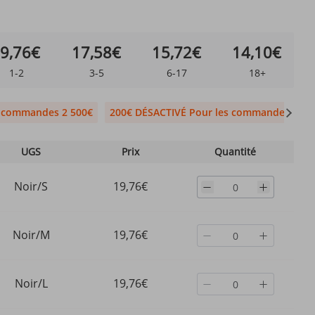
9,76€
17,58€
15,72€
14,10€
1-2
3-5
6-17
18+
s commandes 2 500€
200€ DÉSACTIVÉ Pour les commandes 1 99
UGS
Prix
Quantité
Noir/S
19,76€
Noir/M
19,76€
Noir/L
19,76€