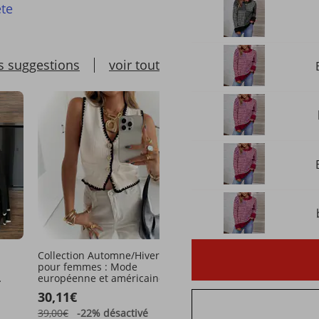
te
s suggestions
voir tout
Collection Automne/Hiver 2025
Pull en cachemire épais 
pour femmes : Mode
roulé pour femme, collec
européenne et américaine,
automne-hiver 2025
yle
imprimé floral contrasté.
30,11€
41,15€
 V
39,00€
-22%
désactivé
65,01€
-36%
désactivé