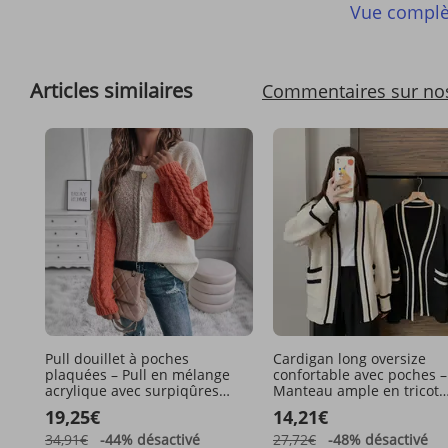
Vue complè
Articles similaires
Commentaires sur no
Pull douillet à poches
Cardigan long oversize
plaquées – Pull en mélange
confortable avec poches –
acrylique avec surpiqûres
Manteau ample en tricot
contrastées (S/M/L/XL, coupe
ouvert sur le devant de st
19,25€
14,21€
oversize, indispensable
coréen pour femme, tricot
automne-hiver, couleurs
épais décontracté à col en
34,91€
-44%
désactivé
27,72€
-48%
désactivé