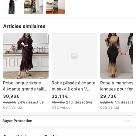
Articles similaires
Robe longue sirène
Robe plissée élégante
Robe à manches
élégante grande taille,
et sexy à col en V,
longues pour fem
imprimé floral,
couleur unie, collection
vêtement imprimé
30,96€
32,11€
29,73€
manches trompette et
printemps 2026,
chaud, robe de so
40,94€
24%
désactivé
40,70€
21%
désactivé
30,91€
4%
désacti
silhouette féminine
fusion européenne et
slim, automne et h
687 Vendu
618 Vendu
652 Vendu
américaine.
robe queue de po
Buyer Protection