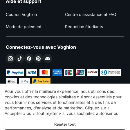
Aide et support
Coupon Voghion
Centre d'assistance et FAQ
Mode de paiement
Réduction étudiants
Connectez-vous avec Voghion
Pour vous offrir la meilleure expérience, nous utilisons des
cookies et des technologies similaires qui sont essentiels pour
vous fournir nos services et fonctionnalités et à des fins de
performances, d'analyse et de marketing. Cliquez sur «
€
EUR
France
Accepter » ou « Tout rejeter » si vous souhaitez autoriser ou
refuser tout. cookies à des fins de performance, d’analyse et
©
2026
Voghion
Rejeter tout
de marketing. Pour plus de détails, consultez notre
Politique de
termes et conditions
confidentialité et de cookies