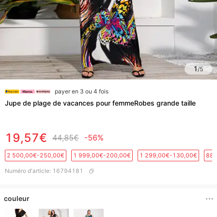
1
/
5
payer en 3 ou 4 fois
Jupe de plage de vacances pour femmeRobes grande taille
19,57€
44,85€
-56%
2 500,00€-250,00€
1 999,00€-200,00€
1 299,00€-130,00€
889
Numéro d'article
:
16794181
couleur