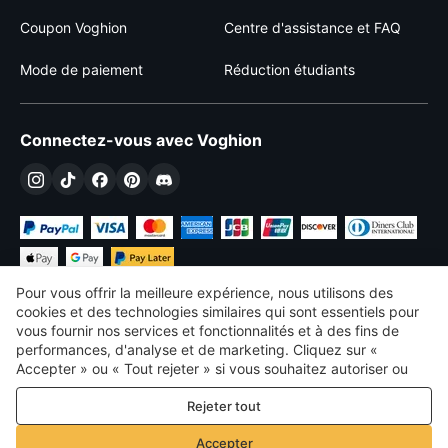
Coupon Voghion
Centre d'assistance et FAQ
Mode de paiement
Réduction étudiants
Connectez-vous avec Voghion
Pour vous offrir la meilleure expérience, nous utilisons des
cookies et des technologies similaires qui sont essentiels pour
vous fournir nos services et fonctionnalités et à des fins de
performances, d'analyse et de marketing. Cliquez sur «
€
EUR
France
Accepter » ou « Tout rejeter » si vous souhaitez autoriser ou
refuser tout. cookies à des fins de performance, d’analyse et
©
2026
Voghion
Rejeter tout
de marketing. Pour plus de détails, consultez notre
Politique de
termes et conditions
confidentialité et de cookies
Politique de confidentialité et de cookies
Accepter
Règles communautaires