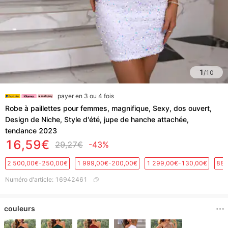
1
/
10
payer en 3 ou 4 fois
Robe à paillettes pour femmes, magnifique, Sexy, dos ouvert,
Design de Niche, Style d'été, jupe de hanche attachée,
tendance 2023
16,59€
29,27€
-43%
2 500,00€-250,00€
1 999,00€-200,00€
1 299,00€-130,00€
889
Numéro d'article
:
16942461
couleurs