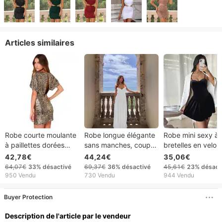
Articles similaires
Robe courte moulante
Robe longue élégante
Robe mini sexy à
à paillettes dorées
sans manches, coupe
bretelles en velou
Verve, coupe ajustée,
ajustée et dos nu,
pour femme Verv
42,78€
44,24€
35,06€
épaules dénudées,
style été 2025, pour
2025
64,07€
33%
désactivé
69,37€
36%
désactivé
45,61€
23%
désact
sexy, fendue, dos nu,
femmes
950 Vendu
730 Vendu
944 Vendu
pour femme
Buyer Protection
Description de l'article par le vendeur