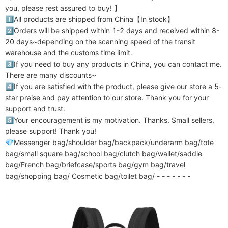
you, please rest assured to buy! 】

1️⃣All products are shipped from China【In stock】

2️⃣Orders will be shipped within 1-2 days and received within 8-
20 days~depending on the scanning speed of the transit 
warehouse and the customs time limit. 

3️⃣If you need to buy any products in China, you can contact me. 
There are many discounts~ 

4️⃣If you are satisfied with the product, please give our store a 5-
star praise and pay attention to our store. Thank you for your 
support and trust. 

5️⃣Your encouragement is my motivation. Thanks. Small sellers, 
please support! Thank you! 

💎Messenger bag/shoulder bag/backpack/underarm bag/tote 
bag/small square bag/school bag/clutch bag/wallet/saddle 
bag/French bag/briefcase/sports bag/gym bag/travel 
bag/shopping bag/ Cosmetic bag/toilet bag/ - - - - - - -