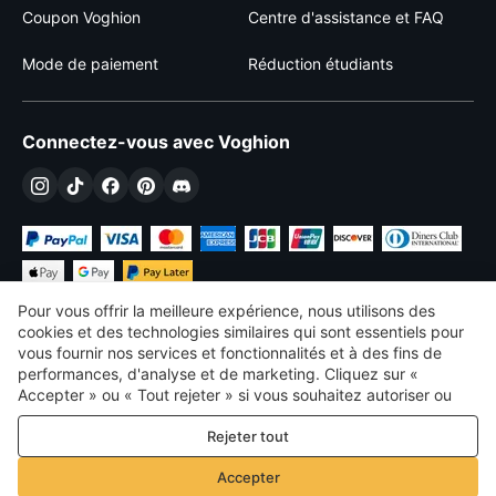
Coupon Voghion
Centre d'assistance et FAQ
Mode de paiement
Réduction étudiants
Connectez-vous avec Voghion
Pour vous offrir la meilleure expérience, nous utilisons des
cookies et des technologies similaires qui sont essentiels pour
vous fournir nos services et fonctionnalités et à des fins de
performances, d'analyse et de marketing. Cliquez sur «
€
EUR
France
Accepter » ou « Tout rejeter » si vous souhaitez autoriser ou
refuser tout. cookies à des fins de performance, d’analyse et
©
2026
Voghion
Rejeter tout
de marketing. Pour plus de détails, consultez notre
Politique de
termes et conditions
confidentialité et de cookies
Politique de confidentialité et de cookies
Accepter
Règles communautaires