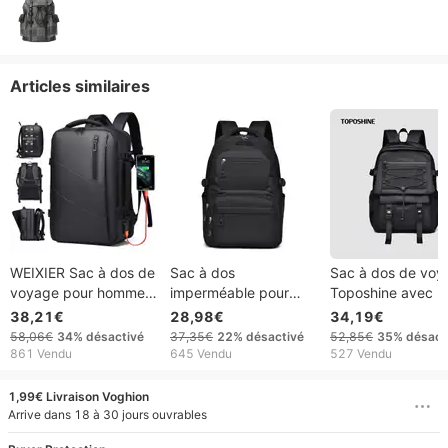
Articles similaires
WEIXIER Sac à dos de
Sac à dos
Sac à dos de voy
voyage pour homme,
imperméable pour
Toposhine avec 
sac à dos d'affaires,
étudiant avec
en maille, style
38,21€
28,98€
34,19€
sac d'école extensible
plusieurs poches,
universitaire, sac
58,06€
34%
désactivé
37,35€
22%
désactivé
52,85€
35%
désact
USB, grande capacité,
grande capacité, en
campus tendance
861 Vendu
645 Vendu
527 Vendu
sac à dos étanche
tissu Oxford, pour
léger et de haute
pour ordinateur
ordinateur portable 14
qualité, pour
1,99€ Livraison Voghion
portable 15,6 pouces
pouces
ordinateur portab
Arrive dans 18 à 30 jours ouvrables
13 à 15,6 pouces