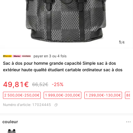
1
/
4
payer en 3 ou 4 fois
Sac à dos pour homme grande capacité Simple sac à dos
extérieur haute qualité étudiant cartable ordinateur sac à dos
49,81€
66,52€
-25%
2 500,00€-250,00€
1 999,00€-200,00€
1 299,00€-130,00€
889
Numéro d'article
:
17024445
couleur