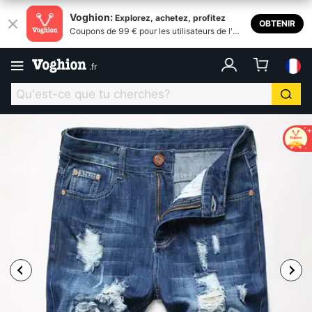
Voghion:
Explorez, achetez, profitez
OBTENIR
Coupons de 99 € pour les utilisateurs de l'ap
plication
.
fr