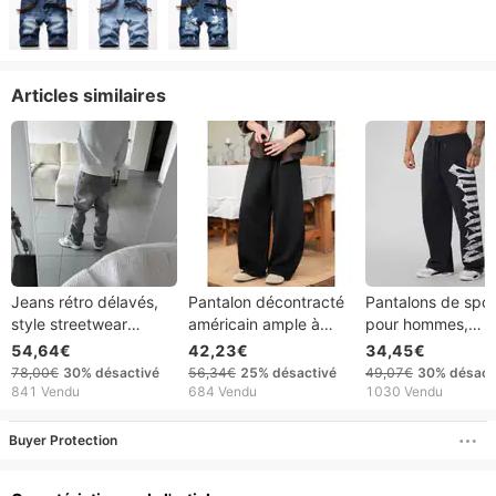
Articles similaires
Jeans rétro délavés,
Pantalon décontracté
Pantalons de spor
style streetwear
américain ample à
pour hommes,
américain, brodés de
structure fendue pour
pantalons de jogg
54,64€
42,23€
34,45€
lettres anciennes,
homme, collection
de fitness, de
78,00€
30%
désactivé
56,34€
25%
désactivé
49,07€
30%
désact
coupe ample, à bords
automne 2026.
musculation, en c
841 Vendu
684 Vendu
1030 Vendu
francs, confectionnés
Pantalon de
imprimé, taille
dans des tissus
survêtement drapé,
moyenne,
Buyer Protection
tendance et
couleur unie, style
décontractés
écologiques.
cimeterre, marque