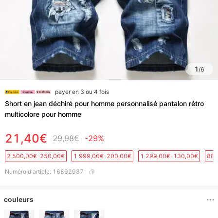
1
/
6
payer en 3 ou 4 fois
Short en jean déchiré pour homme personnalisé pantalon rétro
multicolore pour homme
21,40€
29,98€
-29%
2 500,00€-250,00€
1 999,00€-200,00€
1 299,00€-130,00€
889
Numéro d'article
:
16892987
couleurs