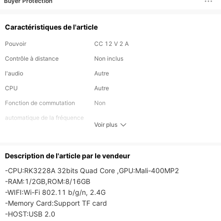
Buyer Protection
Caractéristiques de l'article
Pouvoir
CC 12 V 2 A
Contrôle à distance
Non inclus
l'audio
Autre
CPU
Autre
Fonction de commutation
Non
automatique de la fréquence
Voir plus
d'images
Capacité d'extension
Autre
Description de l'article par le vendeur
maximale
-CPU:RK3228A 32bits Quad Core ,GPU:Mali-400MP2

Ports USB
1X USB 3.0
-RAM:1/2GB,ROM:8/16GB

Prise en charge du Bluetooth
-WIFI:Wi-Fi 802.11 b/g/n, 2.4G

Oui
-Memory Card:Support TF card

Système opérateur
Ios
-HOST:USB 2.0
