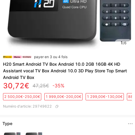
1
/
6
payer en 3 ou 4 fois
H20 Smart Android TV Box Android 10.0 2GB 16GB 4K HD
Assistant vocal TV Box Android 10.0 3D Play Store Top Smart
Android TV Box
30,72€
47,25€
-35%
2 500,00€-250,00€
1 999,00€-200,00€
1 299,00€-130,00€
889
Numéro d'article
:
29749622
Type