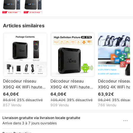
Articles similaires
Décodeur réseau
Décodeur réseau
Décodeur réseau
X96Q 4K WiFi haute
X96Q 4K WiFi haute
X96Q 4K WiFi hau
définition Android 10
définition Android 10
définition Android
64,06€
64,06€
63,92€
TV Box TV Box
TV Box TV Box
TV Box TV Box
85,61€
25%
désactivé
105,42€
39%
désactivé
98,24€
35%
désact
857 Vendu
909 Vendu
766 Vendu
Livraison gratuite via livraison locale gratuite
Arrive dans 3 à 7 jours ouvrables