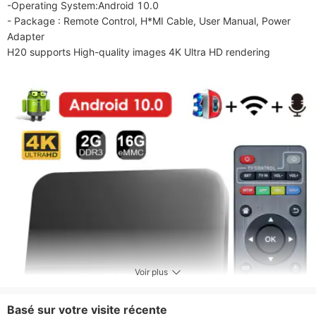
Prise en charge sans fil
Non
-Operating System:Android 10.0

- Package : Remote Control, H*MI Cable, User Manual, Power 
Bélier
Autre
Adapter

Sortie audio
Autre
H20 supports High-quality images 4K Ultra HD rendering
ROM
Autre
Sortie vidéo
Aucun
Ethernet
Aucun
Voir plus
Basé sur votre visite récente