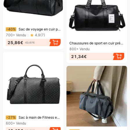
Bientôt la fin !
-40%
Sac de voyage en cuir pour homme, style rétro, grande capacité, bandoulière, avec rangement pour chaussures, sac de sport
700+
Vendu
4.9
(
7
)
Bientôt la fin !
25,86€
42,87€
Chaussures de sport en cuir prépuce, sèches et humides, chaussures d'entraînement pour hommes, yoga santé, voyage, sac de sport
800+
Vendu
21,34€
Bientôt la fin !
-27%
Sac à main de Fitness en Pu étanche pour hommes, sac à bandoulière en cuir, grand sac de voyage d'affaires, 2024
600+
Vendu
Bientôt la fin !